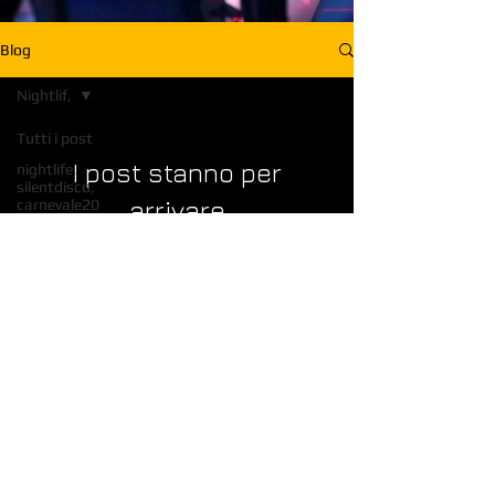
Blog
Nightlif,
Tutti i post
I post stanno per
nightlife,
silentdisco,
arrivare
carnevale20
Nightlif,
Esplora altre categorie di questo
Nightlife,
blog o ritorna qui più tardi.
Roma,
Eventi,
Silent, Ve
Silent
Disco,
Venezia,
Silent
© 2015 by ROERSO MONDO ASS.CULT.
Party
C.F.
90151280279
P.IVA
04053350270
Via Monte Antelao, 3 30174
Mestre (VE) - Via Monte Verde 16,
00152 Roma (RM)