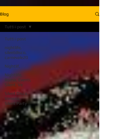
Blog
Tutti i post
Tutti i post
nightlife,
silentdisco,
carnevale20
Nightlif,
Nightlife,
Roma, Eventi,
Silent, Ve
Silent Disco,
Venezia,
Silent Party