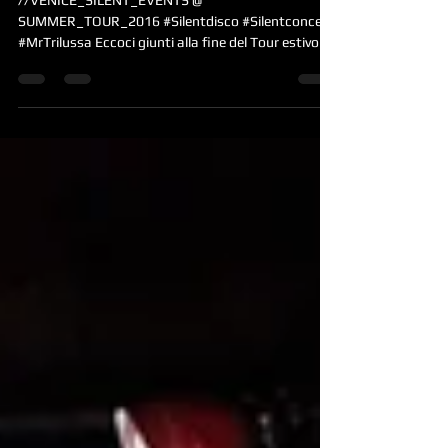
#Air
//VENICE_SILENT_EVENTS @
SUMMER_TOUR_2016 #Silentdisco #Silentconcert
#MrTrilussa Eccoci giunti alla fine del Tour estivo
che ci ha visti...