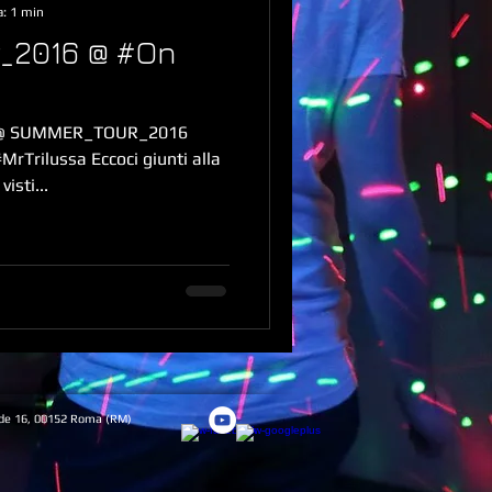
a: 1 min
_2016 @ #On
 @ SUMMER_TOUR_2016
MrTrilussa Eccoci giunti alla
isti...
rde 16, 00152 Roma (RM)