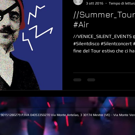
3 ott 2016
Tempo di lettur
//Summer_Tour
#Air
//VENICE_SILENT_EVENTS
#Silentdisco #Silentconcert #
fine del Tour estivo che ci ha v
0151280279 P.IVA 04053350270 Via Monte Antelao, 3 30174 Mestre (VE) - Via Monte Ve