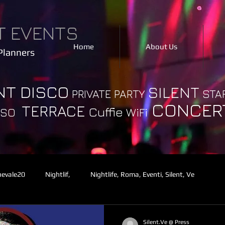
T EVENTS
Home
About Us
Planners
NT DISCO
SILENT
PRIVATE PARTY
STA
CONCER
TERRACE
Cuffie
WiFi
IOSO
rnevale20
Nightlif,
Nightlife, Roma, Eventi, Silent, Ve
Silent.Ve @ Press