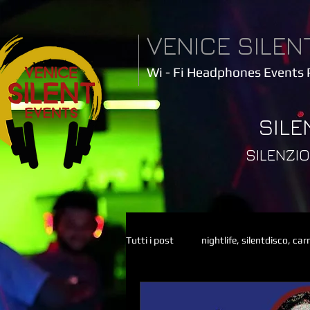
VENICE SILEN
Wi - Fi Headphones Events 
SILE
SILENZ
Tutti i post
nightlife, silentdisco, ca
Silent Disco, Venezia, Silent Party