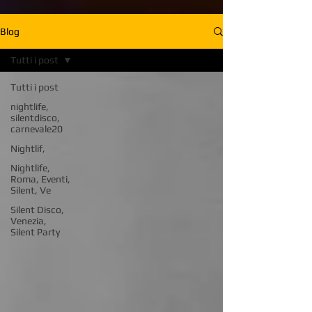
Blog
Tutti i post
Tutti i post
nightlife,
silentdisco,
carnevale20
Nightlif,
Nightlife,
Roma, Eventi,
Silent, Ve
Silent Disco,
Venezia,
Silent Party