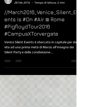
Venice_Silent_Events @ News
28 feb 2016
Tempo di lettura: 2 min
//March2016_Venice_Silent_Ev
ents is #On #Air @ Rome
#PigfloydTour2016
#CampusXTorvergata
Venice Silent Events è sbarcato in capitale per dar
vita ad una prima metà di Marzo all'insegna dei
Silent Party e della condivisione...