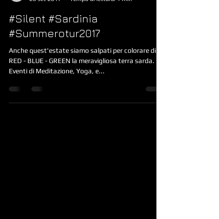
Silent.Ve @ Press
26 set 2017
Tempo di lettura: 1 min
#Silent #Sardinia
#Summerotur2017
Anche quest'estate siamo salpati per colorare di
RED - BLUE - GREEN la meravigliosa terra sarda.
Eventi di Meditazione, Yoga, e...