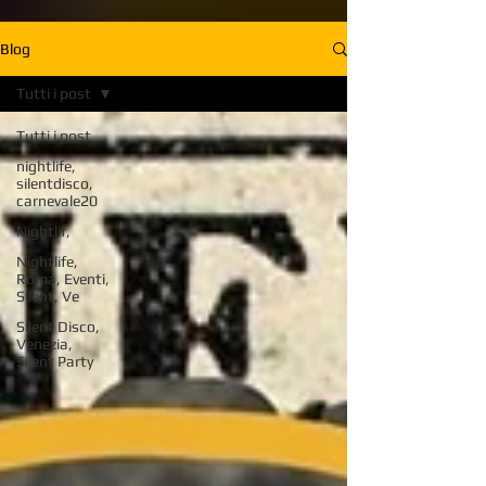
Blog
Tutti i post
Tutti i post
nightlife,
silentdisco,
carnevale20
Nightlif,
Nightlife,
Roma, Eventi,
Silent, Ve
Silent Disco,
Venezia,
Silent Party