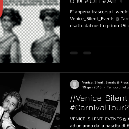
6 @ #On #Air !!
E' appena trascorso il week-
Venice_Silent_Events @ Carn
esatto dal nostro primo #Sile
Venice_Silent_Events @ Press
19 gen 2016
Tempo di lett
//Venice_Silent
#CarnivalTour2
VENICE_SILENT_EVENTS @ #C
ad un anno dalla nascita di 