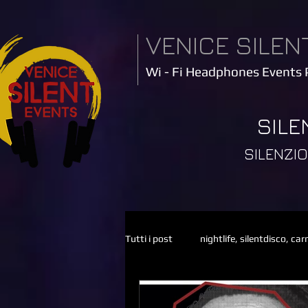
VENICE SILEN
Wi - Fi Headphones Events 
SILE
SILENZ
Tutti i post
nightlife, silentdisco, ca
Silent Disco, Venezia, Silent Party