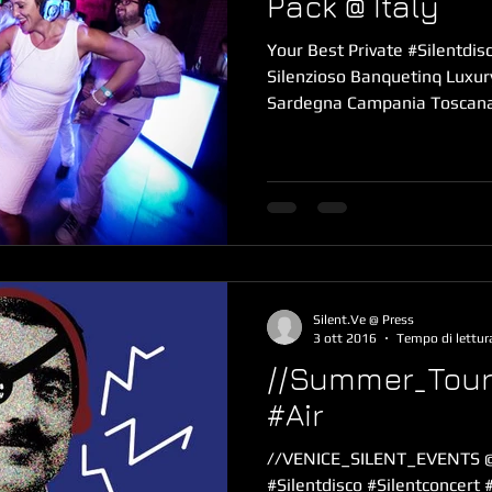
Pack @ Italy
Your Best Private #Silentdisc
Silenzioso Banquetinq Luxur
Sardegna Campania Toscana
Silent.Ve @ Press
3 ott 2016
Tempo di lettur
//Summer_Tour
#Air
//VENICE_SILENT_EVENTS
#Silentdisco #Silentconcert #