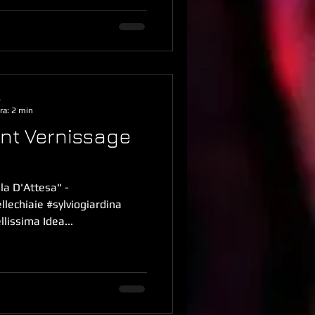
s
ra: 2 min
lent Vernissage
la D'Attesa" -
lechiaie #sylviogiardina
lissima Idea...