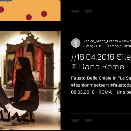
Venice_Silent_Events @ New
8 mag 2016
Tempo di lettu
//16.04.2016 Si
@ Dana Rome
Fausto Delle Chiaie in "La Sa
#fashionmeetsart #faustodel
08.05.2016 - ROMA _ Una bel