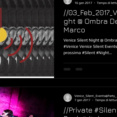
16 gen 2017
Tempo di lett
//03_Feb_2017_V
ght @ Ombra De
Marco
Venice Silent Night @ Ombr
#Venice Venice Silent Events 
prossima #Silent #Night...
Venice_Silent_Events@Party_
7 gen 2017
Tempo di lettur
//Private #Sile