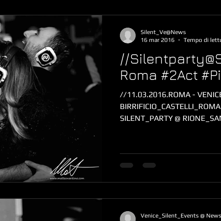
Silent_Ve@News
16 mar 2016
Tempo di lett
//Silentparty@
Roma #2Act #Pi
//11.03.2016.ROMA - VENI
BIRRIFICIO_CASTELLI_ROMANI & GENTE_CLUB pre
SILENT_PARTY @ RIONE_SA
Venice_Silent_Events @ New