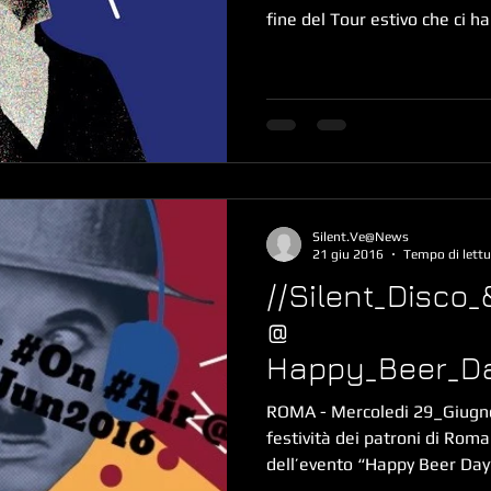
fine del Tour estivo che ci ha v
Silent.Ve@News
21 giu 2016
Tempo di lettu
//Silent_Disco_
@
Happy_Beer_D
ROMA - Mercoledi 29_Giugno
festività dei patroni di Roma
dell’evento “Happy Beer Day”