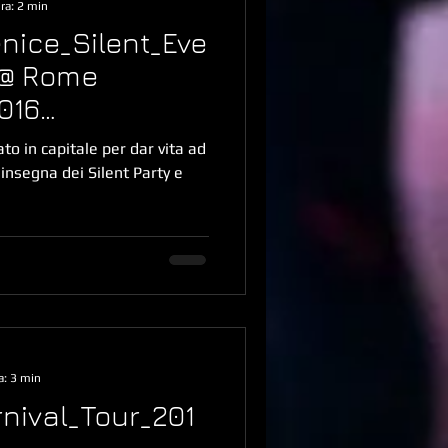
ra: 2 min
nice_Silent_Eve
r @ Rome
016
ergata
apitale per dar vita ad
insegna dei Silent Party e
a: 3 min
rnival_Tour_201