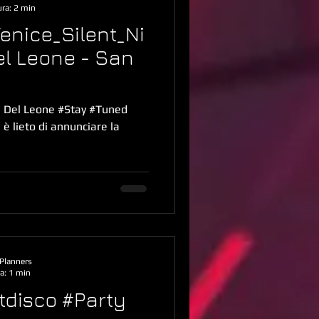
ura: 2 min
enice_Silent_Ni
l Leone - San
a Del Leone #Stay #Tuned
è lieto di annunciare la
Planners
a: 1 min
ntdisco #Party