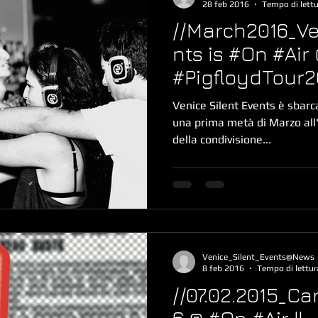
28 feb 2016
Tempo di lettu
//March2016_Ve
nts is #On #Ai
#PigfloydTour2
#CampusXTorv
Venice Silent Events è sbarcato in c
una prima metà di Marzo all'
della condivisione...
Venice_Silent_Events@News
8 feb 2016
Tempo di lettur
//07.02.2015_Ca