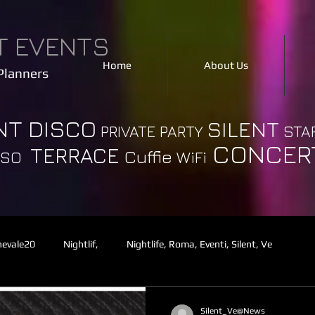
T EVENTS
Home
About Us
Planners
NT DISCO
SILENT
PRIVATE PARTY
STA
CONCER
TERRACE
Cuffie
WiFi
IOSO
rnevale20
Nightlif,
Nightlife, Roma, Eventi, Silent, Ve
Silent_Ve@News