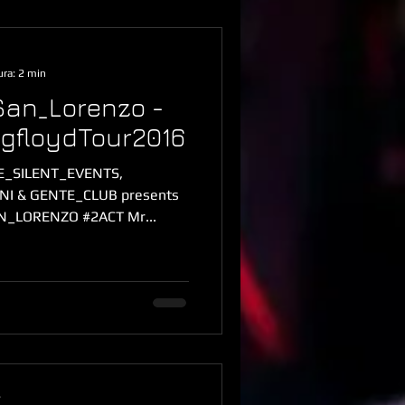
ura: 2 min
San_Lorenzo -
gfloydTour2016
CE_SILENT_EVENTS,
sents
N_LORENZO #2ACT Mr...
s