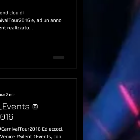
end clou di
ivalTour2016 e, ad un anno
nt realizzato...
ura: 2 min
_Events @
016
arnivalTour2016 Ed eccoci,
#Venice #Silent #Events, con