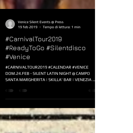
Venice Silent Events @ Press
19 feb 2019
Tempo di lettura: 1 min
#CarnivalTour2019
#ReadyToGo #Silentdisco
#Venice
#CARNIVALTOUR2019 #CALENDAR #VENICE ​ ​
DOM.24.FEB - SILENT LATIN NIGHT @ CAMPO
SANTA MARGHERITA | SKILLA' BAR | VENEZIA ​
VEN.01.MAR -...