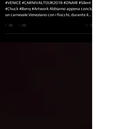
#CarnivalTour2018 @ #OnAir
#Venice
#VENICE #CARNIVALTOUR2018 #ONAIR #Silent
#Chuck #Berry #Artwork Abbiamo appena concluso
un carnevale Veneziano con i fiocchi, durante il...