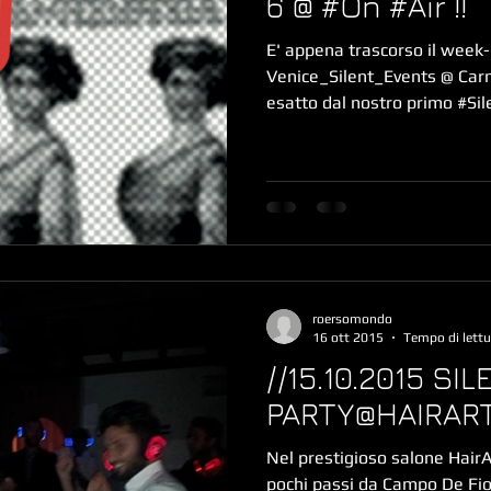
6 @ #On #Air !!
E' appena trascorso il week-
Venice_Silent_Events @ Carn
esatto dal nostro primo #Sile
roersomondo
16 ott 2015
Tempo di lettu
//15.10.2015 SI
PARTY@HAIRAR
​Nel prestigioso salone HairA
pochi passi da Campo De Fior