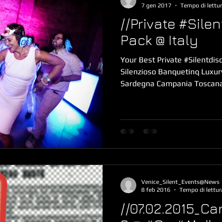
7 gen 2017
Tempo di lettur
//Private #Sile
Pack @ Italy
Your Best Private #Silentdisc
Silenzioso Banquetinq Luxur
Sardegna Campania Toscana
Venice_Silent_Events@News
8 feb 2016
Tempo di lettur
//07.02.2015_Ca