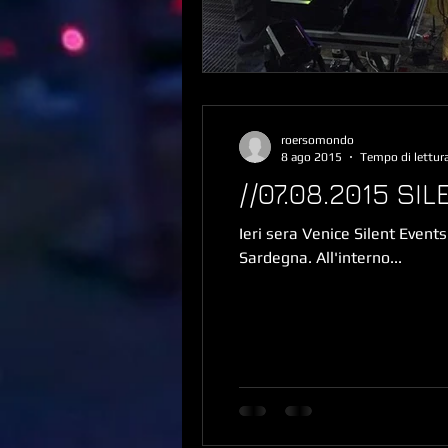
roersomondo
8 ago 2015
Tempo di lettur
//07.08.2015 S
Ieri sera Venice Silent Even
Sardegna. All'interno...