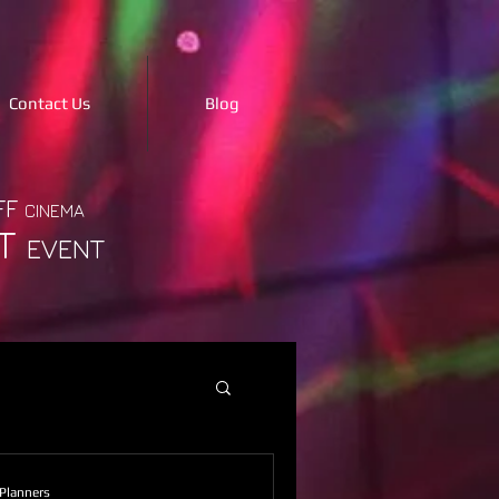
Contact Us
Blog
FF
CINEMA
T
EVENT
Planners