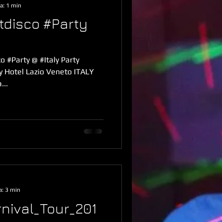
a: 1 min
ntdisco #Party
o #Party @ #Italy Party
y Hotel Lazio Veneto ITALY
...
a: 3 min
rnival_Tour_201