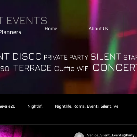
T EVENTS
Home
About Us
Planners
NT DISCO
SILENT
PRIVATE PARTY
STA
CONCER
TERRACE
Cuffie
WiFi
IOSO
rnevale20
Nightlif,
Nightlife, Roma, Eventi, Silent, Ve
Venice_Silent_Events@Party_